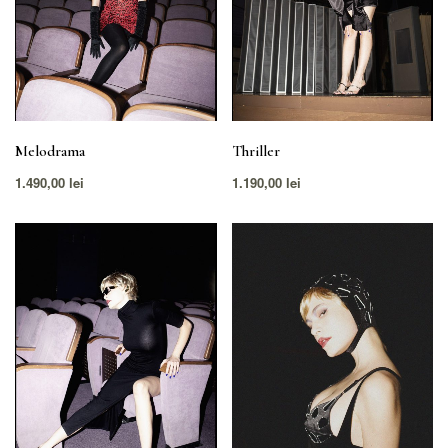
Melodrama
Thriller
1.490,00
lei
1.190,00
lei