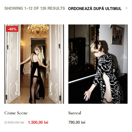
SHOWING
1–12
OF 126 RESULTS
ORDONEAZĂ DUPĂ ULTIMUL
-40%
Crime Scene
Surreal
2.500,00
lei
1.500,00
lei
790,00
lei