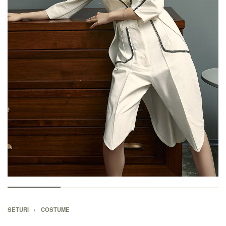
SETURI
›
COSTUME