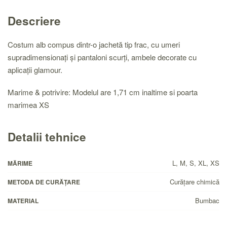
Descriere
Costum alb compus dintr-o jachetă tip frac, cu umeri
supradimensionați și pantaloni scurți, ambele decorate cu
aplicații glamour.
Marime & potrivire: Modelul are 1,71 cm inaltime si poarta
marimea XS
Detalii tehnice
L, M, S, XL, XS
MĂRIME
Curăţare chimică
METODA DE CURĂȚARE
Bumbac
MATERIAL