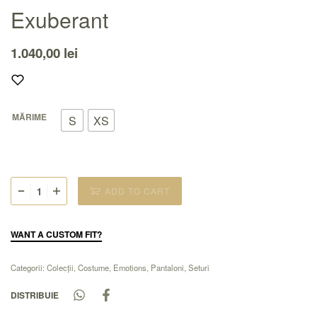
Exuberant
1.040,00
lei
MĂRIME
S
XS
ADD TO CART
WANT A CUSTOM FIT?
Categorii:
Colecții
,
Costume
,
Emotions
,
Pantaloni
,
Seturi
DISTRIBUIE