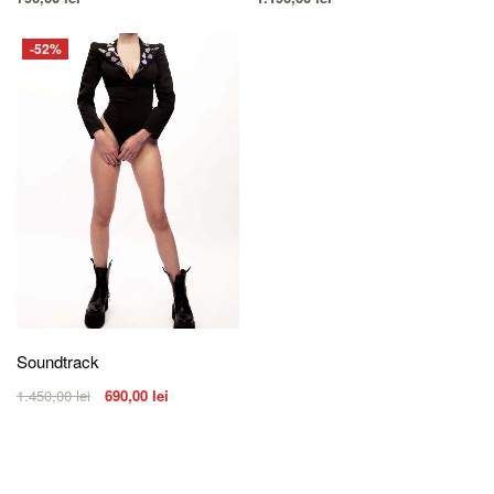
-52%
Soundtrack
1.450,00
lei
690,00
lei