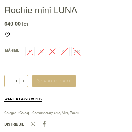
Rochie mini LUNA
640,00
lei
MĂRIME
L
M
S
XL
XS
ADD TO CART
WANT A CUSTOM FIT?
Categorii:
Colecții
,
Contemporary chic
,
Mini
,
Rochii
DISTRIBUIE