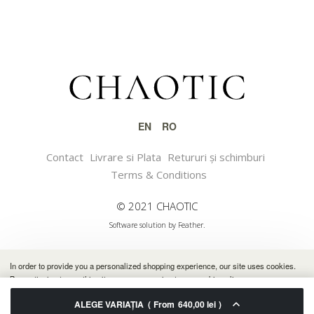
EN
RO
Contact
Livrare si Plata
Retururi și schimburi
Terms & Conditions
© 2021 CHAOTIC
Software solution by Feather.
In order to provide you a personalized shopping experience, our site uses cookies.
By continuing to use this site, you are agreeing to our cookie policy.
ALEGE VARIAȚIA
From
640,00
lei
ACCEPT